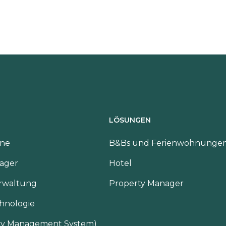
LÖSUNGEN
ine
B&Bs und Ferienwohnunge
ager
Hotel
erwaltung
Property Manager
hnologie
ty Management System)