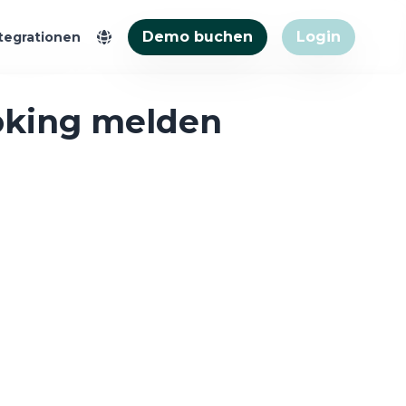
Demo buchen
Login
tegrationen
oking melden