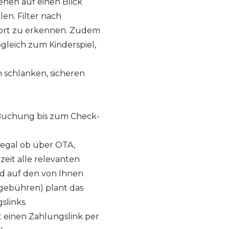
ehen auf einen Blick
n. Filter nach
fort zu erkennen. Zudem
leich zum Kinderspiel,
 schlanken, sicheren
 Buchung bis zum Check-
 egal ob über OTA,
eit alle relevanten
nd auf den von Ihnen
ogebühren) plant das
slinks.
t einen Zahlungslink per