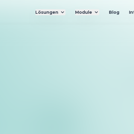
Lösungen
Module
Blog
In
g für Kurzzeitvermietungen: So vereinfachen Sie das
te
ungen für Ihr Vermietungsgeschäft – ob Ferienwohnun
plexe Aufgabe: Fälligkeiten im Blick behalten, manuell
 Und wenn dann noch Last-Minute-Check-ins und zusät