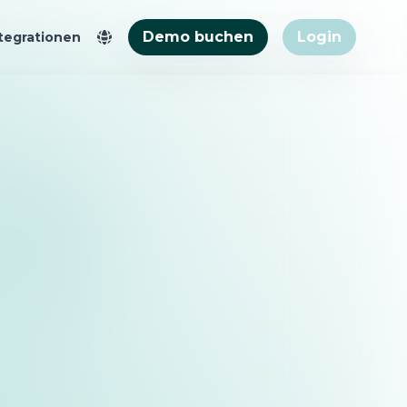
Demo buchen
Login
tegrationen
 Zahlungsmanagement
gen, Apartments, Hotels
e Abgleiche durchführen,
zliche Gästewünsche