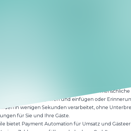
ent in einen reibungslosen, sicheren und vollständig
utomation von CiaoBooking?
 CiaoBooking ist das native Modul des PMS zur Verwal
ungen. In der Praxis bedeutet das, dass Sie sich nicht 
rozesse verlassen müssen: alles erfolgt direkt über die 
gen nutzen.
ch in Echtzeit mit Ihrer Buchungsmaschine und Ihrem 
rungen, Preise und Stornierungsbedingungen. Jede Tran
durch doppelte Eingaben und Unstimmigkeiten zwische
n.
intelligenter Retry-Mechanismen werden menschliche 
nnummern mehr kopieren und einfügen oder Erinnerung
erden in wenigen Sekunden verarbeitet, ohne Unterb
ungen für Sie und Ihre Gäste.
le bietet Payment Automation für Umsatz und Gästeer