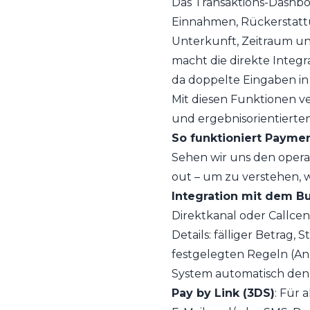
Das Transaktions-Dashboa
Einnahmen, Rückerstatt
Unterkunft, Zeitraum un
macht die direkte Integ
da doppelte Eingaben in
Mit diesen Funktionen v
und ergebnisorientierten
So funktioniert Paymen
Sehen wir uns den oper
out – um zu verstehen, w
Integration mit dem 
Direktkanal oder Callce
Details: fälliger Betrag
festgelegten Regeln (An
System automatisch den 
Pay by Link (3DS)
: Für 