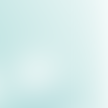
llen Eingaben,
m, sendet personalisierte
Transaktionen in einem
t und PSD2-Konformität
es Buchungs- und
che Vorteile sie für Ihr
rmietung
utomatisiertes System
nd:
 übertragen, steigt das