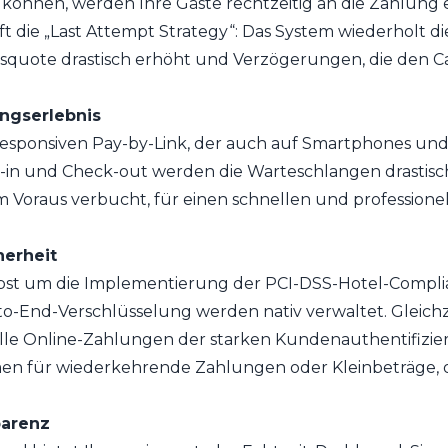
önnen, werden Ihre Gäste rechtzeitig an die Zahlung e
ift die „Last Attempt Strategy“: Das System wiederholt 
gsquote drastisch erhöht und Verzögerungen, die den Ca
ungserlebnis
 responsiven Pay-by-Link, der auch auf Smartphones und
k-in und Check-out werden die Warteschlangen drastisch
im Voraus verbucht, für einen schnellen und profession
herheit
elbst um die Implementierung der PCI-DSS-Hotel-Comp
o-End-Verschlüsselung werden nativ verwaltet. Gleichz
alle Online-Zahlungen der starken Kundenauthentifizie
n für wiederkehrende Zahlungen oder Kleinbeträge, o
parenz