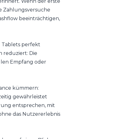
rinnert. Wenn der erste
die Zahlungsversuche
shflow beeinträchtigen,
 Tablets perfekt
 reduziert: Die
ellen Empfang oder
liance kümmern:
eitig gewährleistet
rung entsprechen, mit
hne das Nutzererlebnis