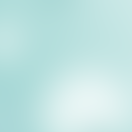
 Back-Office-Aufwand schnell ins Unermessliche.
isierung von CiaoBooking ändert sich das: keine manue
 und unregelmäßigen Zahlungseingänge mehr.
ment Automation
integriert sich nahtlos in die Plattfor
 automatische Mehrfachversuche und zentralisiert alle 
. Mit nur wenigen Klicks können Sie PCI-DSS-Sicherhei
ausfälle reduzieren und Ihren Gästen ein reibungslos
en.
n Sie, wie die Zahlungsautomatisierung funktioniert, wel
he Best Practices Ihnen helfen, sie optimal zu nutzen.
 manuellen Zahlungsverwaltung in der Kurzzeitve
tungsgeschäft kann die Zahlungsverwaltung ohne ein a
lbtraum werden.
me bei der nicht automatisierten Zahlungsverwaltung si
nd langsame Prozesse
e Kartennummer manuell eingeben oder ein Ablaufdatum