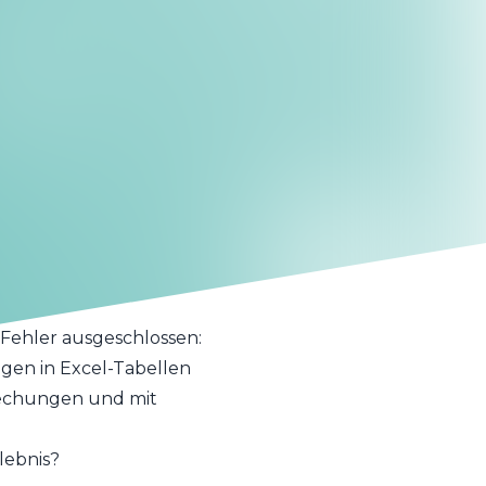
 automatisierten Prozess
tung und
mehr auf externe
Plattform, die Sie
Buchhaltungssystem,
saktion wird
n Front-Office und Back-
Fehler ausgeschlossen:
en in Excel-Tabellen
rechungen und mit
lebnis?