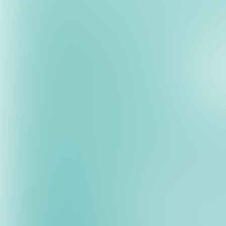
hinzukommen, wächst der
Mit der Zahlungsautomat
Erinnerungstelefonate
Unser neues Modul
Pay
Zahlungslinks, verwaltet
einzigen Live-Dashboard
gewährleisten, Zahlungs
Aufenthaltserlebnis biet
In diesem Beitrag erfahre
Geschäft bringt und welc
Herausforderungen der
In Ihrem Kurzzeitvermie
schnell zum täglichen A
Die vier größten Proble
1. Menschliche Fehler u
Jedes Mal, wenn Sie ein