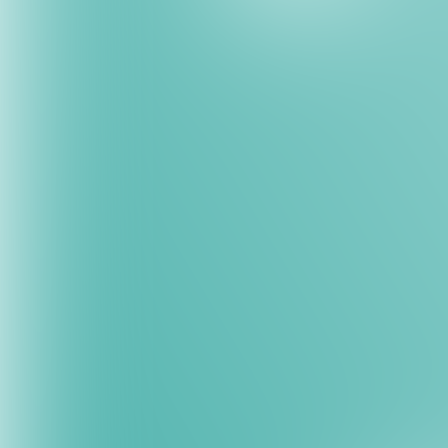
direkte Integration mit z
Vertrauen Ihrer Gäste.
Was sind PCI-DSS und P
PCI-DSS (Payment Card
Ein internationaler Sta
Express usw.) entwickelt
grundlegende Anforderu
strikter Konto- und Rec
erfüllen muss, um Zahlu
PSD2 (Revised Payment
Eine europäische Richtlin
es, die Sicherheit von O
Zwei-Faktor-Authentifiz
Drittanbieter (mit dere
Zahlungs- und Aggregat
Im nächsten Abschnitt z