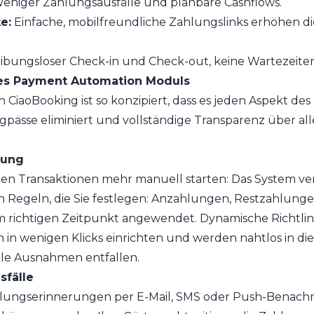
eniger Zahlungsausfälle und planbare Cashflows.
e:
Einfache, mobilfreundliche Zahlungslinks erhöhen di
ibungsloser Check-in und Check-out, keine Wartezeiten
des Payment Automation Moduls
CiaoBooking ist so konzipiert, dass es jeden Aspekt de
ngpässe eliminiert und vollständige Transparenz über all
hung
nen Transaktionen mehr manuell starten: Das System ve
on Regeln, die Sie festlegen: Anzahlungen, Restzahlu
richtigen Zeitpunkt angewendet. Dynamische Richtlin
h in wenigen Klicks einrichten und werden nahtlos in 
lle Ausnahmen entfallen.
sfälle
ungserinnerungen per E-Mail, SMS oder Push-Benachric