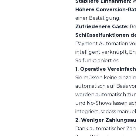
Stabilere Einnahmen:
W
Höhere Conversion-Rat
einer Bestätigung.
Zufriedenere Gäste:
Re
Schlüsselfunktionen 
Payment Automation von 
intelligent verknüpft, E
So funktioniert es:
1. Operative Vereinfac
Sie müssen keine einzel
automatisch auf Basis v
werden automatisch zum 
und No-Shows lassen sic
integriert, sodass manue
2. Weniger Zahlungsau
Dank automatischer Zahl