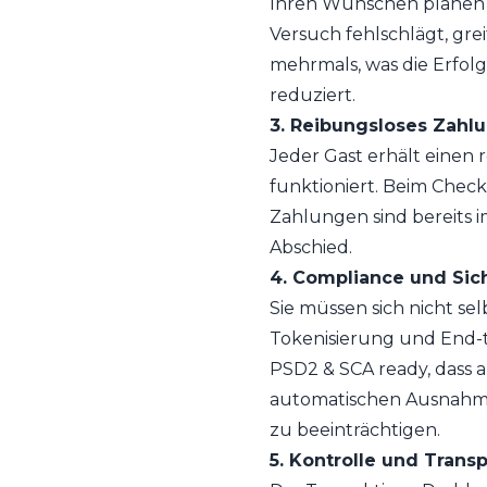
Ihren Wünschen planen k
Versuch fehlschlägt, gre
mehrmals, was die Erfol
reduziert.
3. Reibungsloses Zahl
Jeder Gast erhält einen
funktioniert. Beim Chec
Zahlungen sind bereits 
Abschied.
4. Compliance und Sic
Sie müssen sich nicht s
Tokenisierung und End-t
PSD2 & SCA ready, dass 
automatischen Ausnahme
zu beeinträchtigen.
5. Kontrolle und Trans