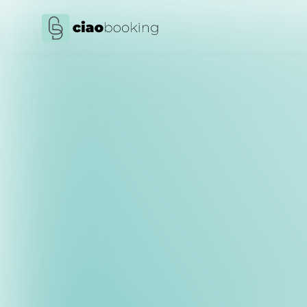
venerdì 16 maggio 2025
Zahlungsautomatisierun
und begeistern Ihre Gäs
Die Verwaltung der Zahl
oder B&Bs – ist eine kom
Erinnerungen senden...