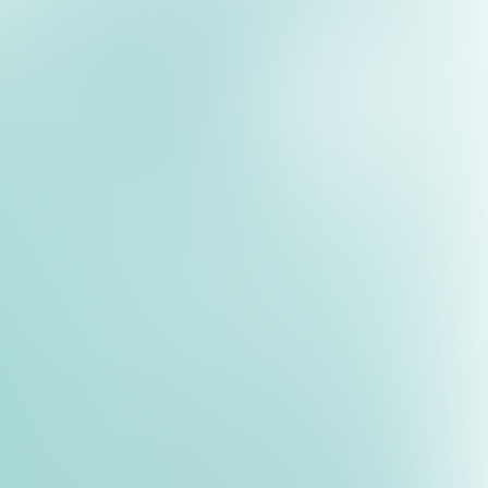
i der Zahlungsverwaltung
esamten Zahlungsvorgang
 einen intelligenten
 Ergebnis? Fehlende
pitzen, gefolgt von
ötig Verzögerungen und
 Wartezeiten und Anrufe
ieren, mit
beeinflusst.
r starken
elt, verpflichtend. Ohne