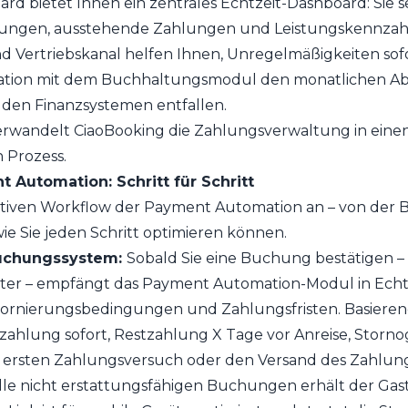
rd bietet Ihnen ein zentrales Echtzeit-Dashboard: Sie s
ungen, ausstehende Zahlungen und Leistungskennzahle
d Vertriebskanal helfen Ihnen, Unregelmäßigkeiten so
ration mit dem Buchhaltungsmodul den monatlichen Abg
 den Finanzsystemen entfallen.
erwandelt CiaoBooking die Zahlungsverwaltung in einen
 Prozess.
t Automation: Schritt für Schritt
ativen Workflow der Payment Automation an – von der
ie Sie jeden Schritt optimieren können.
Buchungssystem:
Sobald Sie eine Buchung bestätigen –
nter – empfängt das Payment Automation-Modul in Echtz
, Stornierungsbedingungen und Zahlungsfristen. Basiere
zahlung sofort, Restzahlung X Tage vor Anreise, Storn
ersten Zahlungsversuch oder den Versand des Zahlung
alle nicht erstattungsfähigen Buchungen erhält der Gas