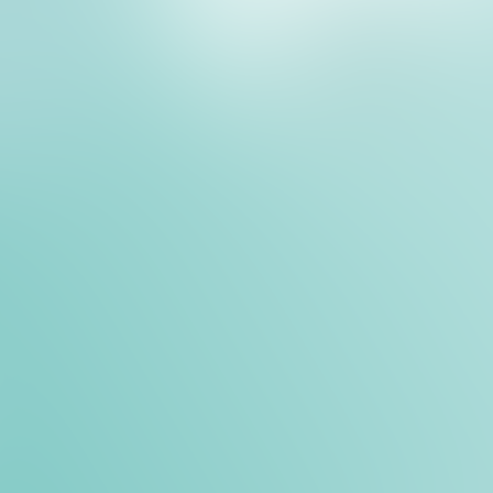
und abgelehnten Transaktionen. Menschliche Fehler be
hszeiten und erfordern mehrere Kontrollen, was den g
und fragmentierter Cashflow
erungen, Benachrichtigungen per E-Mail oder SMS und
en viele Gäste „vergessen“, rechtzeitig zu zahlen. Das
nd der Cashflow wird unvorhersehbar – mit Liquiditätss
PMS ohne Zahlungsintegration setzt Ihren Umsatz unn
m Check-in/Check-out
ten Zahlungslink wird die Rezeption zum Ort endloser
Gäste, die nach einer langen Reise spät ankommen, risk
empfangen zu werden, was ihr Gesamterlebnis negativ 
riften (PCI-DSS, PSD2)
erheitsanforderungen für Kartendaten (PCI-DSS) und de
 (PSD2 SCA) ist für jeden, der Online-Zahlungen abwick