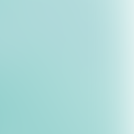
d verlieren das
, MasterCard, American
chützen. Er umfasst 12
entierung bis hin zu
edes Unternehmen
der zu übertragen.
t trat. Ihr Hauptziel ist
rung (SCA) – also die
 autorisierte
en können, um neue
on diese Probleme löst