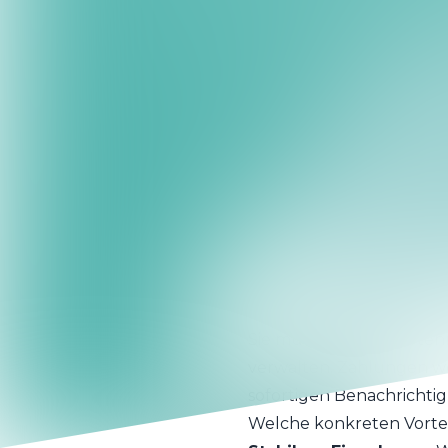
und das Zahlungsmanagem
verwandelt.
Was ist die Payment A
Payment Automation von
Automatisierung von Zahl
Gateways oder manuelle P
bereits für Ihre Buchun
Das System verbindet si
synchronisiert Reservie
automatisch erfasst, wo
Office vermieden werde
Dank Tokenisierung und 
Sie müssen keine Karte
verwalten. Zahlungen w
sofortigen Benachrichtig
Welche konkreten Vortei