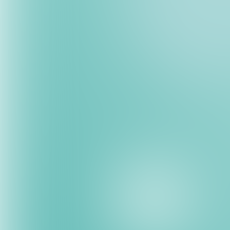
Risiko von Tippfehlern 
verlängern die Abgleic
verlangsamt.
2. Fehlende Zahlungen 
Ohne automatische Erinn
Retry-Mechanismus könnt
Zahlungen häufen sich, u
Phasen der Flaute. Ein 
Zahlungsausfällen aus.
3. Reibungsverluste bei
Ohne einen automatisier
zur Zahlungserinnerung. 
umständlichen Routinen 
4. Einhaltung von Vorsch
Die Einhaltung der Sich
Kundenauthentifizierung