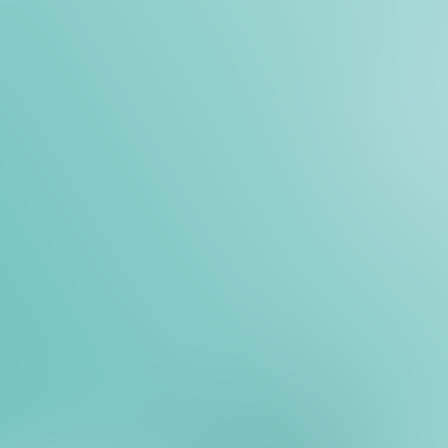
ertifizierten Lösungen riskieren Sie hohe Geldstrafen un
SD2?
 Industry Data Security Standard)
ndard, der von den führenden Zahlungsnetzwerken (Visa
 wurde, um sensible Kredit- und Debitkartendaten zu s
ngen – von End-to-End-Verschlüsselung und Netzsegm
hteverwaltung, regelmäßigen Tests und Audits – die j
ngsinformationen sicher zu speichern, zu verarbeiten o
 Services Directive)
ie zur Regulierung von Zahlungsdiensten, die 2018 in Kraf
nline-Transaktionen durch die starke Kundenauthentifizie
ierung – zu erhöhen und Innovationen zu fördern, indem
n Zustimmung) auf die Bankkonten der Nutzer zugreif
ionsdienste anzubieten.
eigen wir Ihnen, wie die CiaoBooking Payment Automati